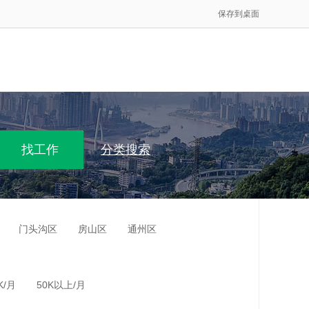
保存到桌面
分类搜索
门头沟区
房山区
通州区
K/月
50K以上/月