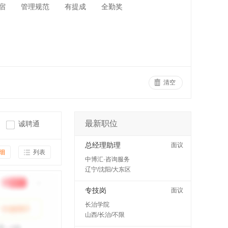
宿
管理规范
有提成
全勤奖
清空
最新职位
诚聘通
总经理助理
面议
细
列表
中博汇·咨询服务
辽宁/沈阳/大东区
专技岗
面议
长治学院
山西/长治/不限