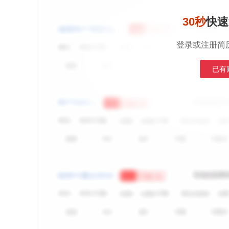
30秒
快速
登录或注册简
已有