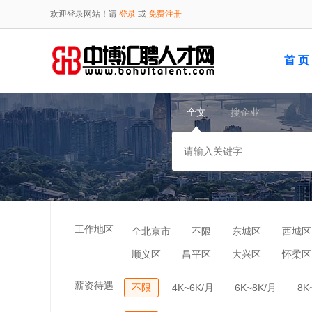
欢迎登录网站！请
登录
或
免费注册
首 页
全文
搜企业
工作地区
全北京市
不限
东城区
西城区
顺义区
昌平区
大兴区
怀柔区
薪资待遇
不限
4K~6K/月
6K~8K/月
8K