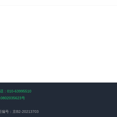
：010-63995510
10802035623号
经营许可证编号：京B2-20213703