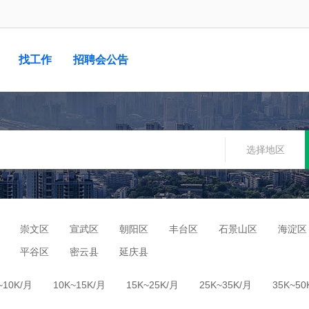
找工作
招聘会公告
选择地区
崇文区
宣武区
朝阳区
丰台区
石景山区
海淀区
平谷区
密云县
延庆县
~10K/月
10K~15K/月
15K~25K/月
25K~35K/月
35K~50