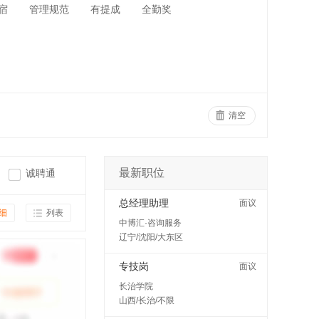
宿
管理规范
有提成
全勤奖
清空
最新职位
诚聘通
总经理助理
面议
细
列表
中博汇·咨询服务
辽宁/沈阳/大东区
专技岗
面议
长治学院
山西/长治/不限