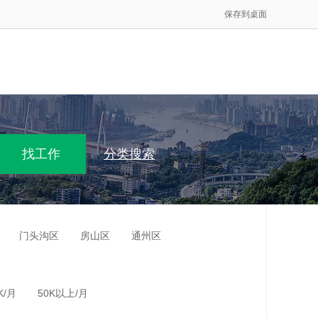
保存到桌面
分类搜索
门头沟区
房山区
通州区
K/月
50K以上/月