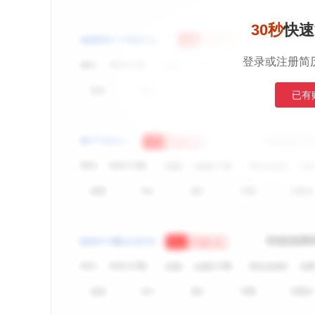
30秒
快速
登录或注册简
已有