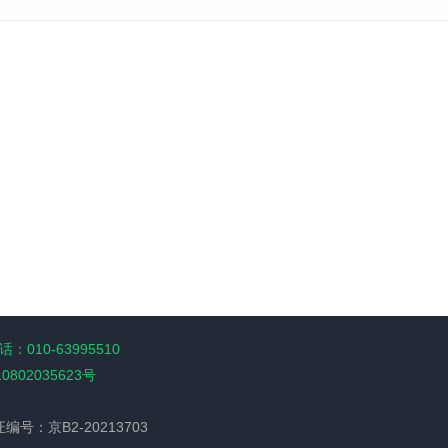
：010-63995510
10802035623号
经营许可证编号：京B2-20213703