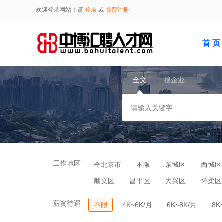
欢迎登录网站！请
登录
或
免费注册
首 页
全文
搜企业
工作地区
全北京市
不限
东城区
西城区
顺义区
昌平区
大兴区
怀柔区
薪资待遇
不限
4K~6K/月
6K~8K/月
8K