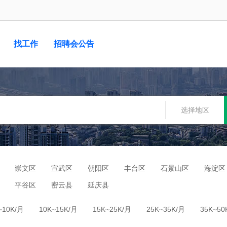
找工作
招聘会公告
选择地区
崇文区
宣武区
朝阳区
丰台区
石景山区
海淀区
平谷区
密云县
延庆县
~10K/月
10K~15K/月
15K~25K/月
25K~35K/月
35K~50