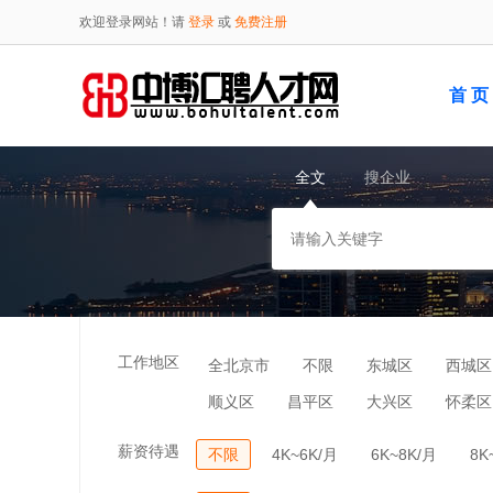
欢迎登录网站！请
登录
或
免费注册
首 页
全文
搜企业
工作地区
全北京市
不限
东城区
西城区
顺义区
昌平区
大兴区
怀柔区
薪资待遇
不限
4K~6K/月
6K~8K/月
8K