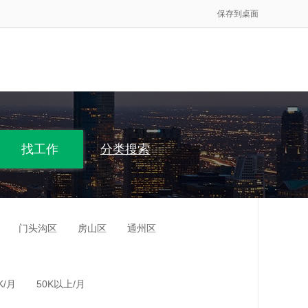
保存到桌面
分类搜索
门头沟区
房山区
通州区
K/月
50K以上/月