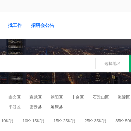
找工作
招聘会公告
选择地区
崇文区
宣武区
朝阳区
丰台区
石景山区
海淀区
平谷区
密云县
延庆县
~10K/月
10K~15K/月
15K~25K/月
25K~35K/月
35K~50