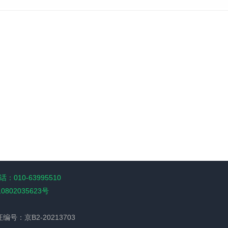
：010-63995510
10802035623号
经营许可证编号：京B2-20213703