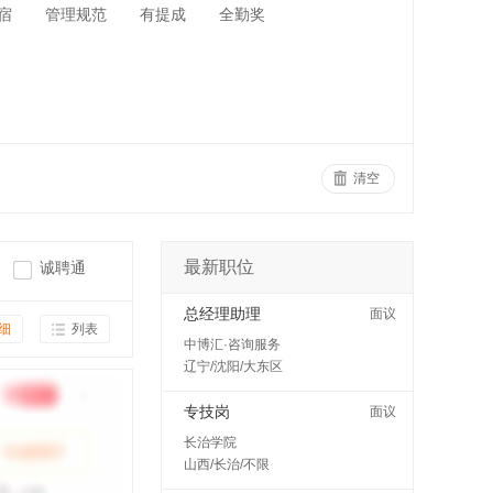
宿
管理规范
有提成
全勤奖
清空
最新职位
诚聘通
总经理助理
面议
细
列表
中博汇·咨询服务
辽宁/沈阳/大东区
专技岗
面议
长治学院
山西/长治/不限