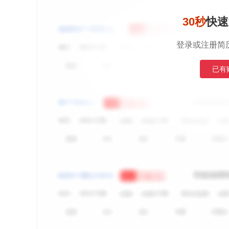
30秒
快速
登录或注册简
已有