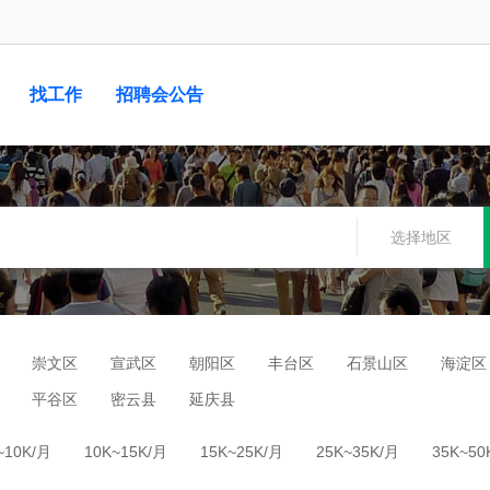
找工作
招聘会公告
选择地区
崇文区
宣武区
朝阳区
丰台区
石景山区
海淀区
平谷区
密云县
延庆县
~10K/月
10K~15K/月
15K~25K/月
25K~35K/月
35K~50