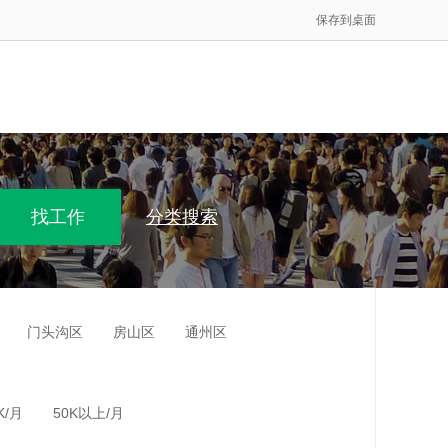
保存到桌面
分类搜索
门头沟区
房山区
通州区
K/月
50K以上/月