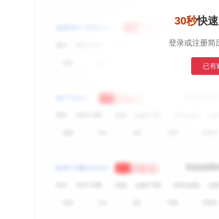
30秒
快速
登录或注册简
已有