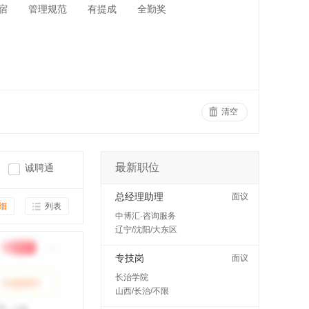
宿
管理规范
有提成
全勤奖
清空
最新职位
诚聘通
总经理助理
面议
细
列表
中博汇·咨询服务
辽宁/沈阳/大东区
专技岗
面议
长治学院
山西/长治/不限