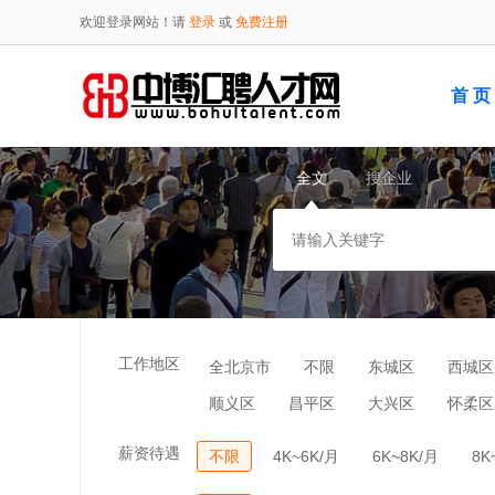
欢迎登录网站！请
登录
或
免费注册
首 页
全文
搜企业
工作地区
全北京市
不限
东城区
西城区
顺义区
昌平区
大兴区
怀柔区
薪资待遇
不限
4K~6K/月
6K~8K/月
8K