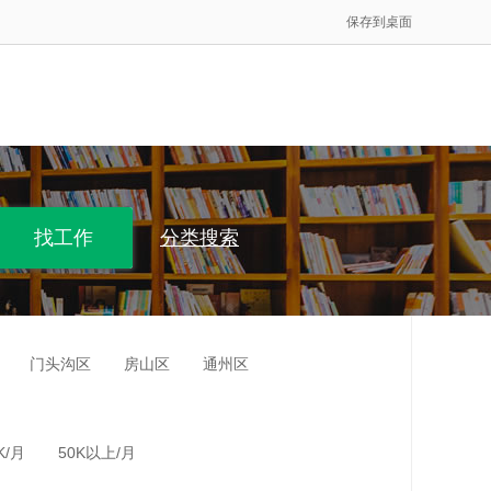
保存到桌面
分类搜索
门头沟区
房山区
通州区
K/月
50K以上/月