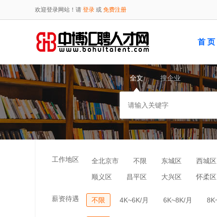
欢迎登录网站！请
登录
或
免费注册
首 页
全文
搜企业
工作地区
全北京市
不限
东城区
西城区
顺义区
昌平区
大兴区
怀柔区
薪资待遇
不限
4K~6K/月
6K~8K/月
8K