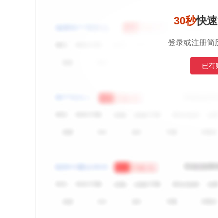
30秒
快速
登录或注册简
已有