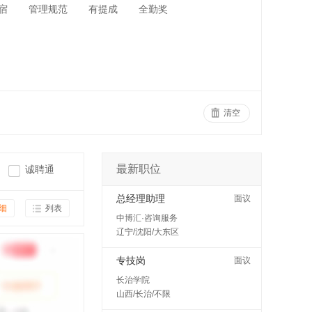
宿
管理规范
有提成
全勤奖
清空
最新职位
诚聘通
总经理助理
面议
细
列表
中博汇·咨询服务
辽宁/沈阳/大东区
专技岗
面议
长治学院
山西/长治/不限