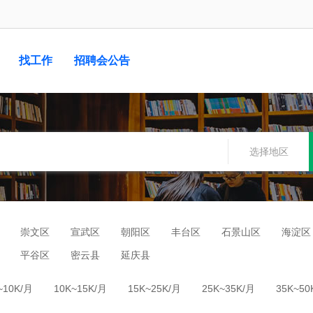
找工作
招聘会公告
选择地区
崇文区
宣武区
朝阳区
丰台区
石景山区
海淀区
平谷区
密云县
延庆县
~10K/月
10K~15K/月
15K~25K/月
25K~35K/月
35K~50