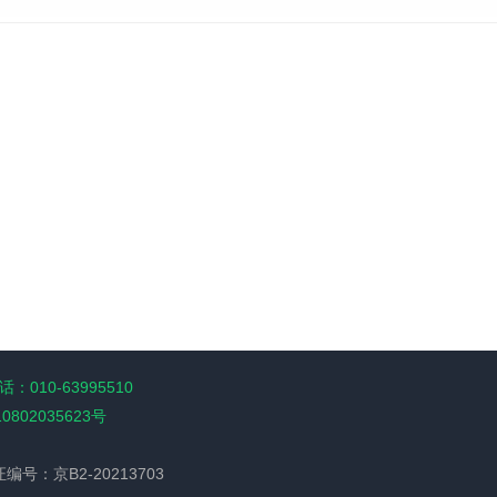
：010-63995510
10802035623号
经营许可证编号：京B2-20213703