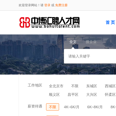
欢迎登录网站！请
登录
或
免费注册
首 页
全文
搜企业
工作地区
全北京市
不限
东城区
西城区
顺义区
昌平区
大兴区
怀柔区
薪资待遇
不限
4K~6K/月
6K~8K/月
8K