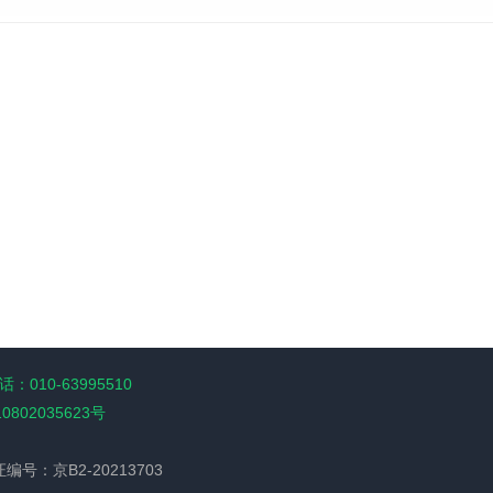
：010-63995510
10802035623号
经营许可证编号：京B2-20213703