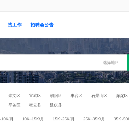
找工作
招聘会公告
选择地区
崇文区
宣武区
朝阳区
丰台区
石景山区
海淀区
平谷区
密云县
延庆县
~10K/月
10K~15K/月
15K~25K/月
25K~35K/月
35K~50