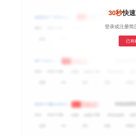
30秒
快速
登录或注册简
已有