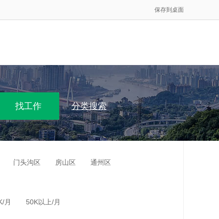
保存到桌面
分类搜索
门头沟区
房山区
通州区
K/月
50K以上/月