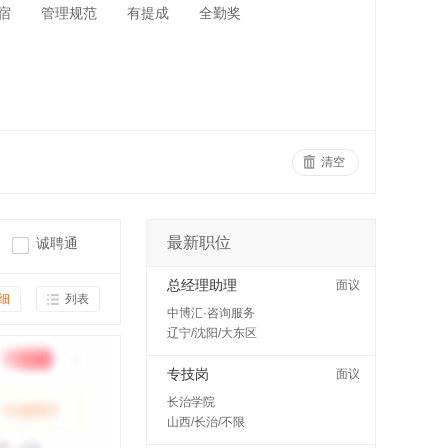
宿
管理规范
有提成
全勤奖
清空
最新职位
诚聘通
总经理助理
面议
细
列表
中博汇·咨询服务
辽宁/沈阳/大东区
专技岗
面议
长治学院
山西/长治/不限