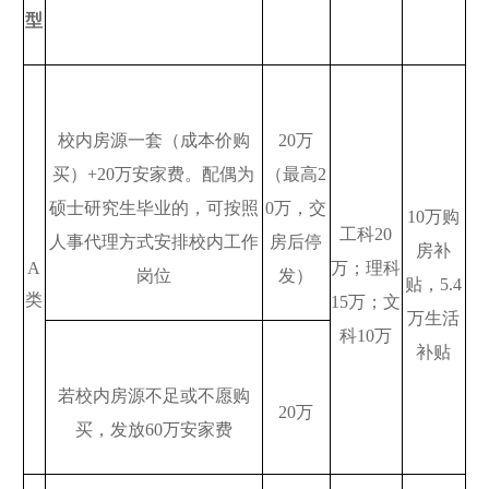
型
校内房源一套（成本价购
20
万
买）
+20
万安家费。配偶为
（最高
2
硕士研究生毕业的，可按照
0
万，交
10
万购
工科
20
人事代理方式安排校内工作
房后停
房补
A
万；理科
岗位
发）
贴，
5.4
类
15
万；文
万生活
科
10
万
补贴
若校内房源不足或不愿购
20
万
买，发放
60
万安家费