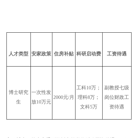
人才类型
安家政策
住房补贴
科研启动费
工资待遇
工科
10
万；
副教授七级
博士研究
一次性发
2000
元
/
月
理科
8
万；
岗位财政工
生
放
10
万元
文科
5
万
资待遇