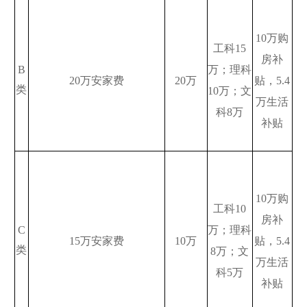
10
万购
工科
15
房补
B
万；理科
20
万安家费
20
万
贴，
5.4
类
10
万；文
万生活
科
8
万
补贴
10
万购
工科
10
房补
C
万；理科
15
万安家费
10
万
贴，
5.4
类
8
万；文
万生活
科
5
万
补贴