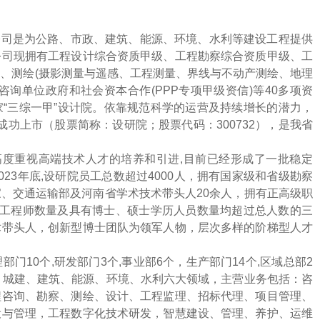
司是为公路、市政、建筑、能源、环境、水利等建设工程提供
公司现拥有工程设计综合资质甲级、工程勘察综合资质甲级、工
级、测绘
(摄影测量与遥感、工程测量、界线与不动产测绘、地理
咨询单位政府和社会资本合作
(PPP专项甲级资信)等40多项资
家
“三综一甲”设计院。
依靠规范科学的运营及持续增长的潜力，
所成功上市（股票简称：设研院；股票代码：300732），是我省
高度重视高端技术人才的培养和引进
,目前已经形成了一批稳定
23
年底
,设研院员工总数超过4000人，拥有国家级和省级勘察
、交通运输部及河南省学术技术带头人20余人，拥有正高级职
册工程师数量及具有博士、硕士学历人员数量均超过总人数的三
术带头人，创新型博士团队为领军人物，层次多样的阶梯型人才
部门10
个
,研发部门3个,事业部6个，生产部门14
个
,区域总部2
、城建、建筑、能源、环境、水利六大领域，主营业务包括：咨
程咨询、勘察、测绘、设计、工程监理、招标代理、项目管理、
设与管理，工程数字化技术研发，智慧建设、管理、养护、运维