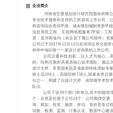
企业简介
河南省交通规划设计研究院股份有限公
专业技术服务和支持的工程咨询上市公司。
程咨询
综合资信甲级、城乡规划编制资质甲
信息系统工程、互联网地图服务)甲级；
工程
质
，是河南省内（央企及下属公司除外）首
公司已于
2017年12月12日在深圳证券交易
和华中地区唯一一家设计咨询类的上市公司。
公司注重科技创新，以人才为核心，
的、结构完善的高素质核心技术团队。截止20
设计大师、享受国务院及省政府特殊津贴专家
称人员204人，高级职称736
人
,国家各类注
分之一，构建了以设计大师、省部级学术技
队伍。
公司下设49
个部门和单位
,其中职能管理
个，全资及控股子公司14个。公司围绕交通
询、规划、投资、融资、评估、造价及全过
试验、检测、监测、计量认证、数据中心建