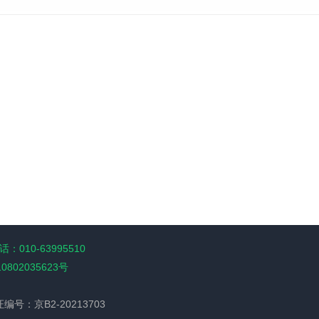
：010-63995510
10802035623号
经营许可证编号：京B2-20213703