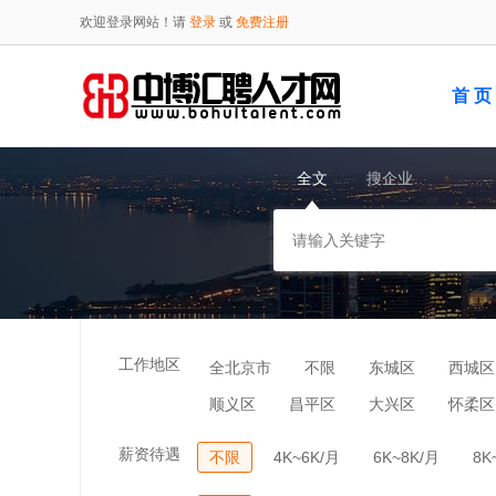
欢迎登录网站！请
登录
或
免费注册
首 页
全文
搜企业
工作地区
全北京市
不限
东城区
西城区
顺义区
昌平区
大兴区
怀柔区
薪资待遇
不限
4K~6K/月
6K~8K/月
8K