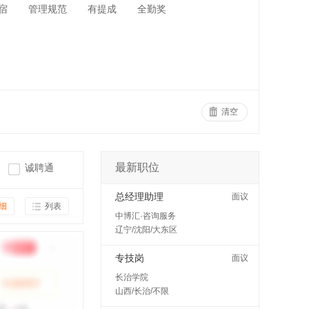
宿
管理规范
有提成
全勤奖
清空
最新职位
诚聘通
总经理助理
面议
细
列表
中博汇·咨询服务
辽宁/沈阳/大东区
专技岗
面议
长治学院
山西/长治/不限