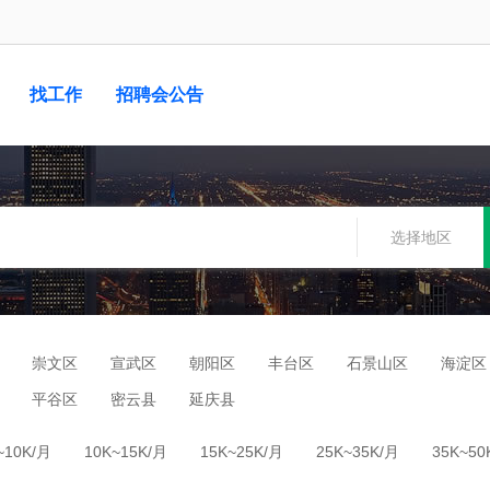
找工作
招聘会公告
选择地区
崇文区
宣武区
朝阳区
丰台区
石景山区
海淀区
平谷区
密云县
延庆县
~10K/月
10K~15K/月
15K~25K/月
25K~35K/月
35K~50