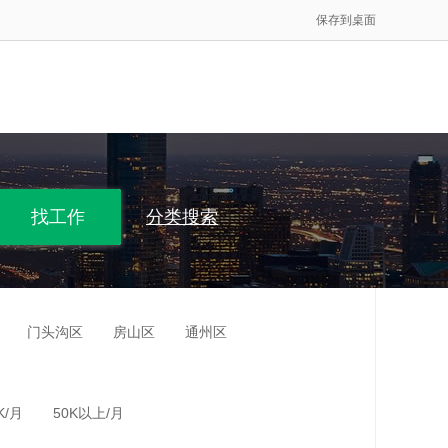
保存到桌面
分类搜索
门头沟区
房山区
通州区
K/月
50K以上/月