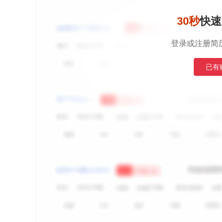
30秒
快速
登录或注册简
已有