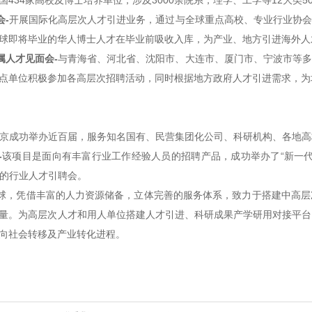
434家高校及博士培养单位，涉及3000余院系，理学、工学等12大类5
会-
开展国际化高层次人才引进业务，通过与全球重点高校、专业行业协会
球即将毕业的华人博士人才在毕业前吸收入库，为产业、地方引进海外人
属人才见面会-
与青海省、河北省、沈阳市、大连市、厦门市、宁波市等多
点单位积极参加各高层次招聘活动，同时根据地方政府人才引进需求，为
京成功举办近百届，服务知名国有、民营集团化公司、科研机构、各地高
-
该项目是面向有丰富行业工作经验人员的招聘产品，成功举办了“新一代信
题的行业人才引聘会。
球，凭借丰富的人力资源储备，立体完善的服务体系，致力于搭建中高层
量。为高层次人才和用人单位搭建人才引进、科研成果产学研用对接平台
向社会转移及产业转化进程。