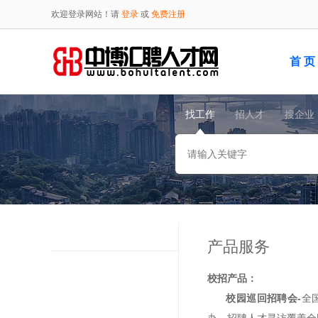
欢迎登录网站！请
登录
或
免费注册
首 页
找工作
招人才
搜企业
产品服务
校招产品：
校园巡回招聘会-
全