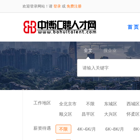
欢迎登录网站！请
登录
或
免费注册
首 页
全文
搜企业
工作地区
全北京市
不限
东城区
西城区
顺义区
昌平区
大兴区
怀柔区
薪资待遇
不限
4K~6K/月
6K~8K/月
8K