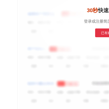
30秒
快速
登录或注册简
已有