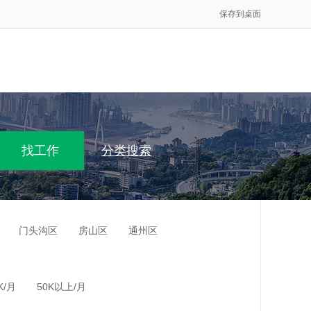
保存到桌面
分类搜索
门头沟区
房山区
通州区
K/月
50K以上/月