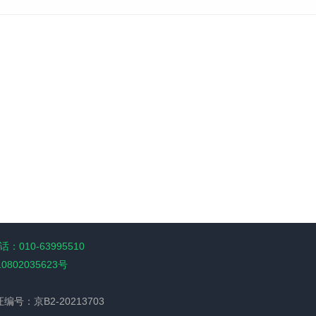
：010-63995510
10802035623号
经营许可证编号：京B2-20213703