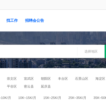
找工作
招聘会公告
选择地区
崇文区
宣武区
朝阳区
丰台区
石景山区
海淀区
平谷区
密云县
延庆县
~10K/月
10K~15K/月
15K~25K/月
25K~35K/月
35K~50