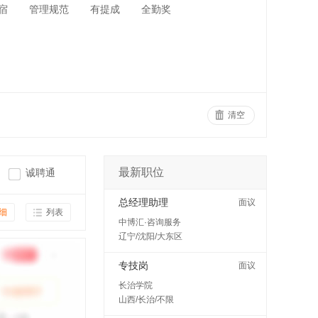
宿
管理规范
有提成
全勤奖
清空
最新职位
诚聘通
总经理助理
面议
细
列表
中博汇·咨询服务
辽宁/沈阳/大东区
专技岗
面议
长治学院
山西/长治/不限