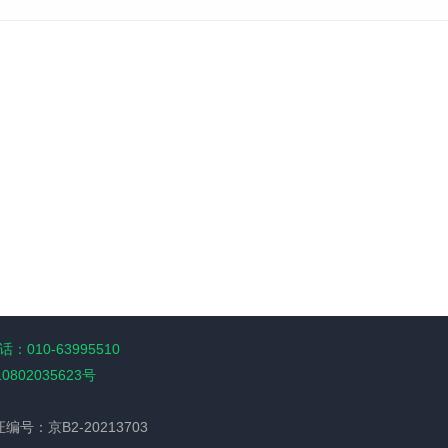
：010-63995510
10802035623号
经营许可证编号：京B2-20213703