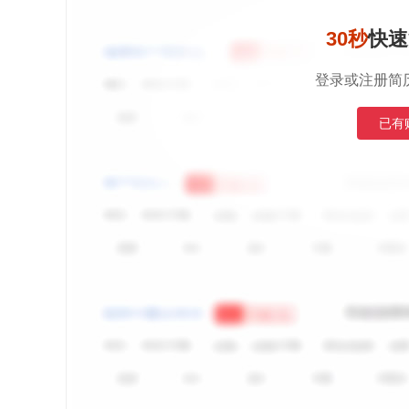
30秒
快速
登录或注册简
已有