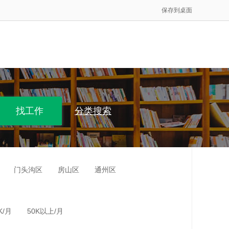
保存到桌面
分类搜索
门头沟区
房山区
通州区
K/月
50K以上/月