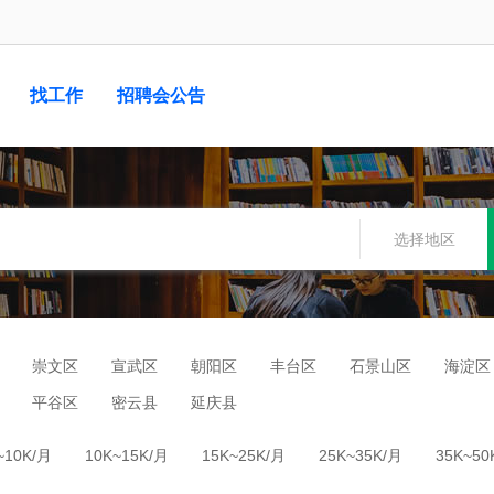
找工作
招聘会公告
选择地区
崇文区
宣武区
朝阳区
丰台区
石景山区
海淀区
平谷区
密云县
延庆县
~10K/月
10K~15K/月
15K~25K/月
25K~35K/月
35K~50