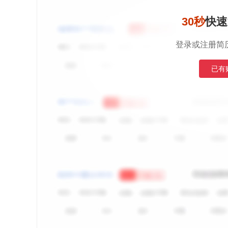
30秒
快速
登录或注册简
已有