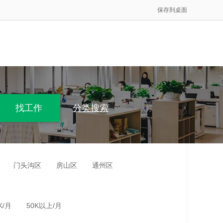
保存到桌面
分类搜索
门头沟区
房山区
通州区
K/月
50K以上/月