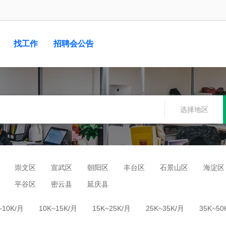
找工作
招聘会公告
选择地区
崇文区
宣武区
朝阳区
丰台区
石景山区
海淀区
平谷区
密云县
延庆县
~10K/月
10K~15K/月
15K~25K/月
25K~35K/月
35K~50