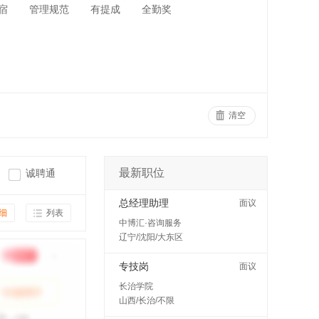
宿
管理规范
有提成
全勤奖
清空
最新职位
诚聘通
总经理助理
面议
细
列表
中博汇·咨询服务
辽宁/沈阳/大东区
专技岗
面议
长治学院
山西/长治/不限