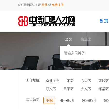
欢迎登录网站！请
登录
或
免费注册
首 页
全文
搜企业
工作地区
全北京市
不限
东城区
西城区
顺义区
昌平区
大兴区
怀柔区
薪资待遇
不限
4K~6K/月
6K~8K/月
8K