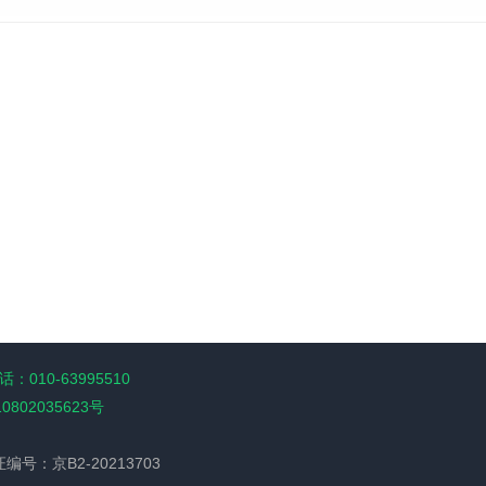
：010-63995510
10802035623号
经营许可证编号：京B2-20213703