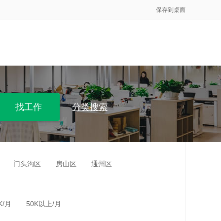
保存到桌面
分类搜索
门头沟区
房山区
通州区
K/月
50K以上/月