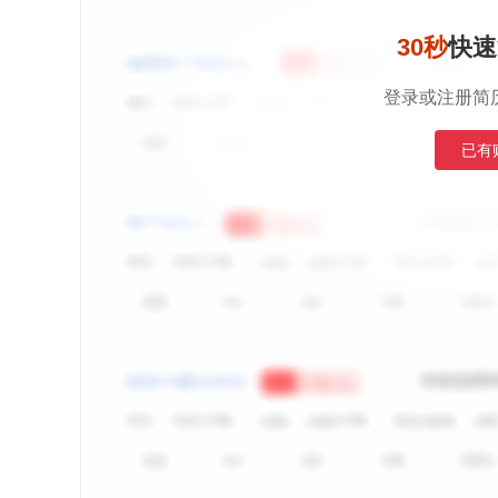
30秒
快速
登录或注册简
已有