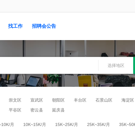
找工作
招聘会公告
选择地区
崇文区
宣武区
朝阳区
丰台区
石景山区
海淀区
平谷区
密云县
延庆县
~10K/月
10K~15K/月
15K~25K/月
25K~35K/月
35K~50