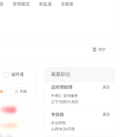
宿
管理规范
有提成
全勤奖
清空
最新职位
诚聘通
总经理助理
面议
细
列表
中博汇·咨询服务
辽宁/沈阳/大东区
专技岗
面议
长治学院
山西/长治/不限