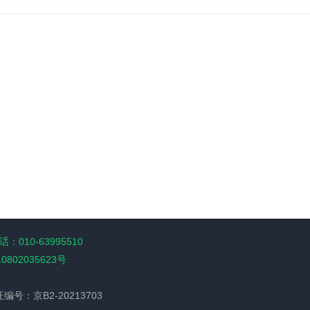
：010-63995510
10802035623号
经营许可证编号：京B2-20213703