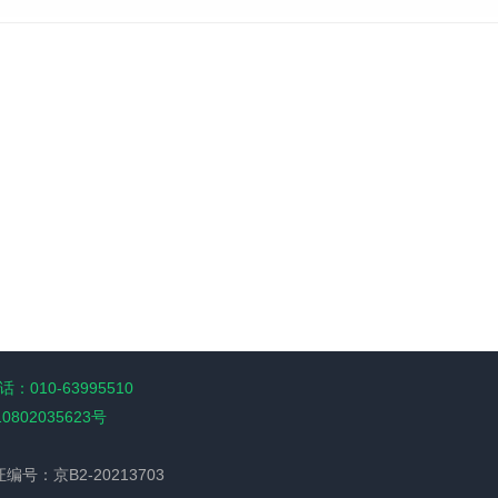
：010-63995510
10802035623号
经营许可证编号：京B2-20213703