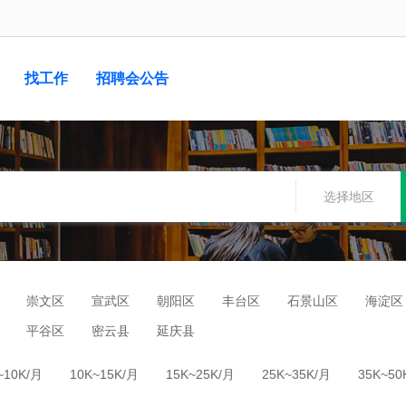
找工作
招聘会公告
选择地区
崇文区
宣武区
朝阳区
丰台区
石景山区
海淀区
平谷区
密云县
延庆县
~10K/月
10K~15K/月
15K~25K/月
25K~35K/月
35K~50