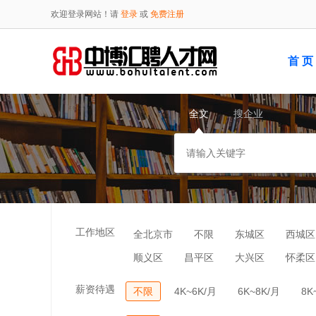
欢迎登录网站！请
登录
或
免费注册
首 页
全文
搜企业
工作地区
全北京市
不限
东城区
西城区
顺义区
昌平区
大兴区
怀柔区
薪资待遇
不限
4K~6K/月
6K~8K/月
8K