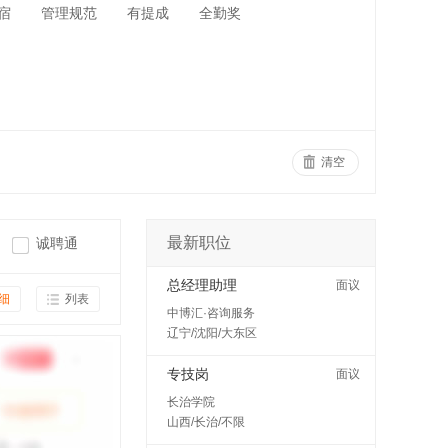
宿
管理规范
有提成
全勤奖
清空
最新职位
诚聘通
总经理助理
面议
细
列表
中博汇·咨询服务
辽宁/沈阳/大东区
专技岗
面议
长治学院
山西/长治/不限