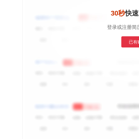
30秒
快速
登录或注册简
已有