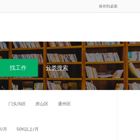
保存到桌面
分类搜索
门头沟区
房山区
通州区
K/月
50K以上/月