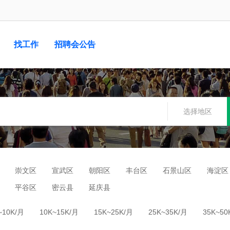
找工作
招聘会公告
选择地区
崇文区
宣武区
朝阳区
丰台区
石景山区
海淀区
平谷区
密云县
延庆县
~10K/月
10K~15K/月
15K~25K/月
25K~35K/月
35K~50