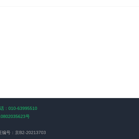
：010-63995510
10802035623号
经营许可证编号：京B2-20213703