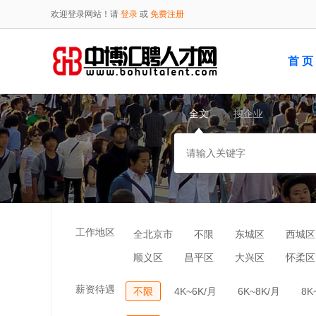
欢迎登录网站！请
登录
或
免费注册
首 页
全文
搜企业
工作地区
全北京市
不限
东城区
西城区
顺义区
昌平区
大兴区
怀柔区
薪资待遇
不限
4K~6K/月
6K~8K/月
8K