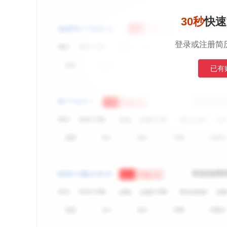
30秒
快速
登录或注册简
已有