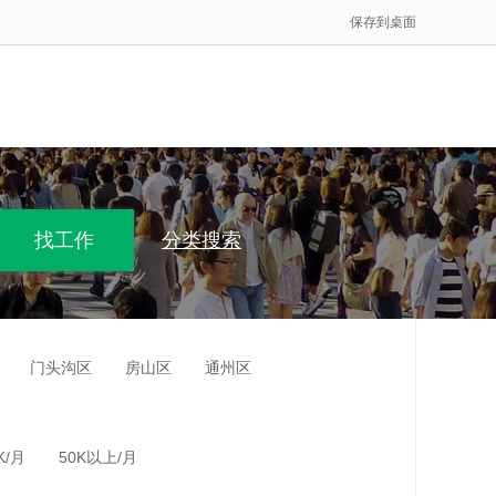
保存到桌面
分类搜索
门头沟区
房山区
通州区
K/月
50K以上/月