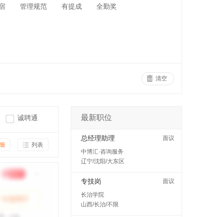
宿
管理规范
有提成
全勤奖
清空
最新职位
诚聘通
总经理助理
面议
细
列表
中博汇·咨询服务
辽宁/沈阳/大东区
专技岗
面议
长治学院
山西/长治/不限