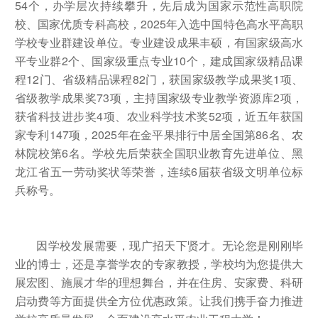
54
个，办学层次持续攀升，先后成为国家示范性高职院
校、国家优质专科高校，
2025
年入选中国特色高水平高职
学校专业群建设单位。专业建设成果丰硕，有国家级高水
平专业群
2
个、国家级重点专业
10
个，建成国家级精品课
程
12
门、省级精品课程
82
门，获国家级教学成果奖
1
项、
省级教学成果奖
73
项，主持国家级专业教学资源库
2
项，
获省科技进步奖
4
项、农业科学技术奖
52
项，近五年获国
家专利
147
项，
2025
年在金平果排行中居全国第
86
名、农
林院校第
6
名。学校先后荣获全国职业教育先进单位、黑
龙江省五一劳动奖状等荣誉，连续
6
届获省级文明单位标
兵称号。
因学校发展需要，现广招天下贤才。无论您是刚刚毕
业的博士，还是享誉学农的专家教授，学校均为您提供大
展宏图、施展才华的理想舞台，并在住房、安家费、科研
启动费等方面提供全方位优惠政策。让我们携手奋力推进