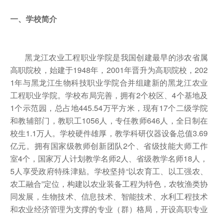
一、学校简介
黑龙江农业工程职业学院是我国创建最早的涉农省属
高职院校，始建于
1948
年，
2001
年晋升为高职院校，
202
1
年与黑龙江生物科技职业学院合并组建新的黑龙江农业
工程职业学院。学校布局完善，拥有
2
个校区、
4
个基地及
1
个示范园，总占地
445.54
万平方米，现有
17
个二级学院
和教辅部门，教职工
1056
人，专任教师
646
人，全日制在
校生
1.1
万人。学校硬件雄厚，教学科研仪器设备总值
3.69
亿元。拥有国家级教师创新团队
2
个、省级技能大师工作
室
4
个，国家万人计划教学名师
2
人、省级教学名师
18
人，
5
人享受政府特殊津贴。学校坚持“以农育工、以工强农、
农工融合”定位，构建以农业装备工程为特色，农牧渔类协
同发展，生物技术、信息技术、智能技术、水利工程技术
和农业经济管理为支撑的专业（群）格局，开设高职专业