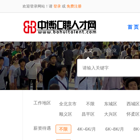
欢迎登录网站！请
登录
或
免费注册
首 页
全文
搜企业
工作地区
全北京市
不限
东城区
西城区
顺义区
昌平区
大兴区
怀柔区
薪资待遇
不限
4K~6K/月
6K~8K/月
8K