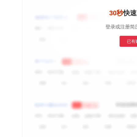
30秒
快速
登录或注册简
已有