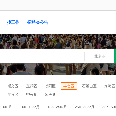
找工作
招聘会公告
北京市
崇文区
宣武区
朝阳区
丰台区
石景山区
海淀区
平谷区
密云县
延庆县
~10K/月
10K~15K/月
15K~25K/月
25K~35K/月
35K~50