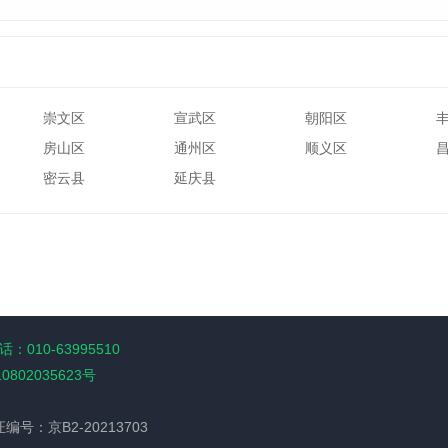
崇文区
宣武区
朝阳区
房山区
通州区
顺义区
密云县
延庆县
：010-63995510
10802035623号
经营许可证编号：京B2-20213703