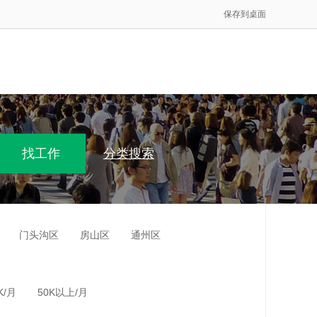
保存到桌面
分类搜索
门头沟区
房山区
通州区
K/月
50K以上/月