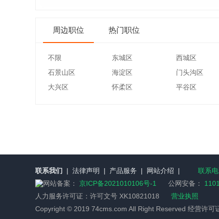
周边职位
热门职位
不限
东城区
西城区
石景山区
海淀区
门头沟区
大兴区
怀柔区
平谷区
联系我们
|
法律声明
|
产品服务
|
网站介绍
|
联系电话
网站备案：
京ICP备2021010106号-1
公网安备：
110
人力服务许可证：
许可文号 XK10821018
营业执照
Copyright © 2019 74cms.com All Right Reserved 