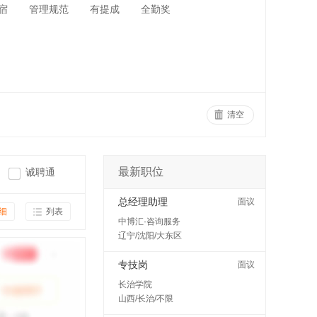
宿
管理规范
有提成
全勤奖
清空
最新职位
诚聘通
总经理助理
面议
细
列表
中博汇·咨询服务
辽宁/沈阳/大东区
专技岗
面议
长治学院
山西/长治/不限