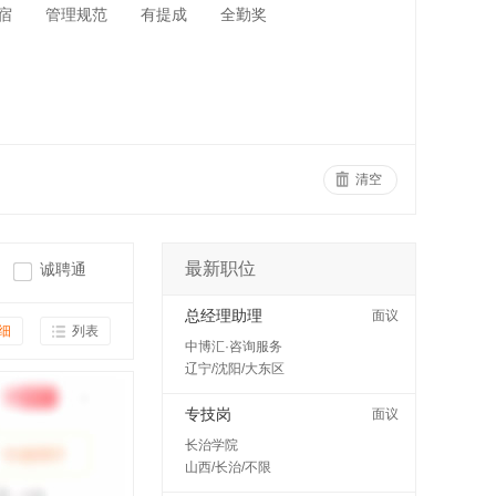
宿
管理规范
有提成
全勤奖
清空
最新职位
诚聘通
总经理助理
面议
细
列表
中博汇·咨询服务
辽宁/沈阳/大东区
专技岗
面议
长治学院
山西/长治/不限