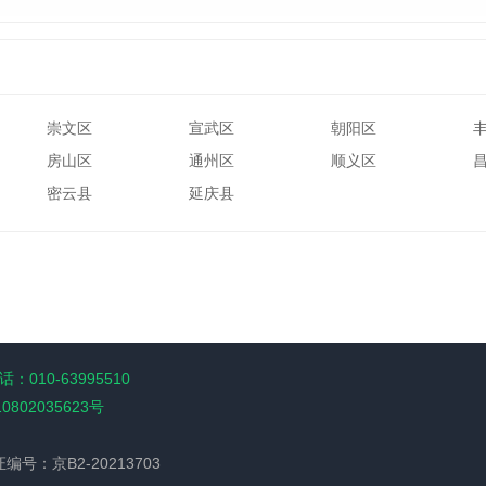
崇文区
宣武区
朝阳区
房山区
通州区
顺义区
密云县
延庆县
：010-63995510
10802035623号
经营许可证编号：京B2-20213703