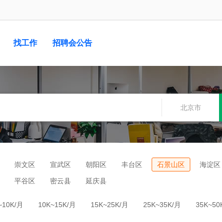
找工作
招聘会公告
北京市
崇文区
宣武区
朝阳区
丰台区
石景山区
海淀区
平谷区
密云县
延庆县
~10K/月
10K~15K/月
15K~25K/月
25K~35K/月
35K~50