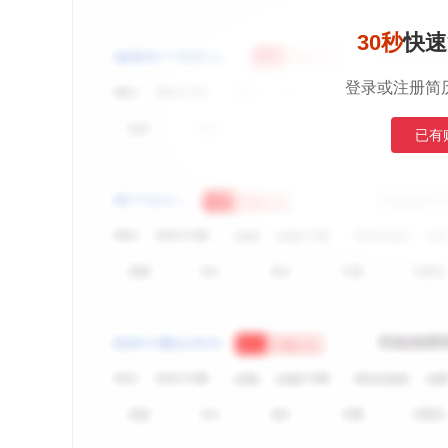
30秒
快速
登录或注册简
已有