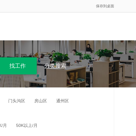
保存到桌面
分类搜索
门头沟区
房山区
通州区
K/月
50K以上/月