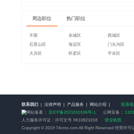
周边职位
热门职位
不限
东城区
西城区
石景山区
海淀区
门头沟区
大兴区
怀柔区
平谷区
联系我们
|
法律声明
|
产品服务
|
网站介绍
|
联系电话
网站备案：
京ICP备2021010106号-1
公网安备：
110
人力服务许可证：
许可文号 XK10821018
营业执照
Copyright © 2019 74cms.com All Right Reserved 