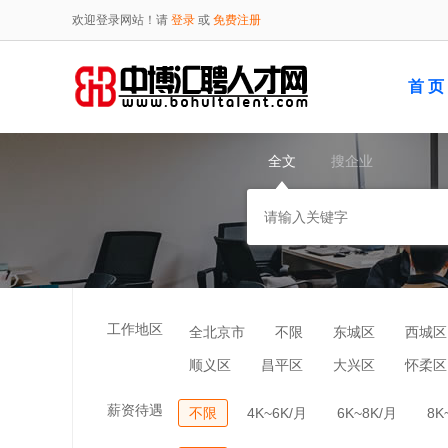
欢迎登录网站！请
登录
或
免费注册
首 页
全文
搜企业
工作地区
全北京市
不限
东城区
西城区
顺义区
昌平区
大兴区
怀柔区
薪资待遇
不限
4K~6K/月
6K~8K/月
8K